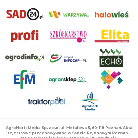
AgroHorti Media Sp. z o.o. ul. Metalowa 5, 60-118 Poznań. Akta
rejestrowe przechowywane w Sądzie Rejonowym Poznań -