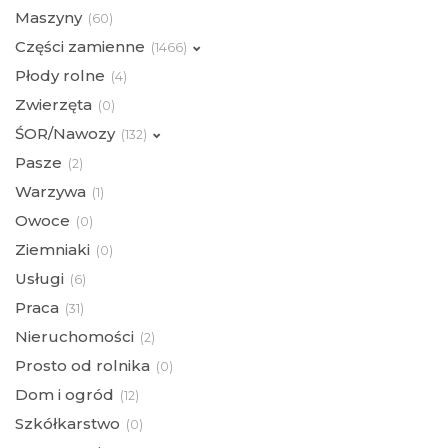
Maszyny
(
60)
Części zamienne
(
1466)
Płody rolne
(
4)
Zwierzęta
(
0)
ŚOR/Nawozy
(
132)
Pasze
(
2)
Warzywa
(
1)
Owoce
(
0)
Ziemniaki
(
0)
Usługi
(
6)
Praca
(
31)
Nieruchomości
(
2)
Prosto od rolnika
(
0)
Dom i ogród
(
12)
Szkółkarstwo
(
0)