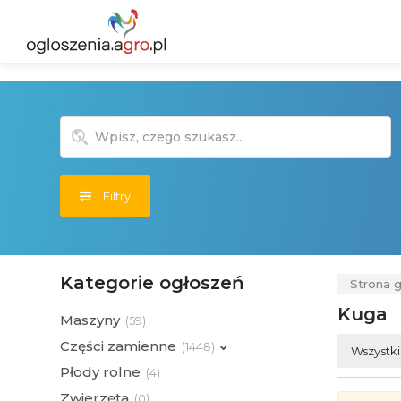
Filtry
Kategorie ogłoszeń
Strona 
Kuga
Maszyny
(
59)
Części zamienne
(
1448)
Wszystk
Płody rolne
(
4)
Zwierzęta
(
0)