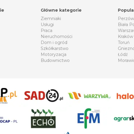
ie
Główne kategorie
Popula
Ziemniaki
Perzów
Usługi
Biała P
Praca
Warsza
Nieruchomości
Kraków
Dom i ogród
Toruń
Szkółkarstwo
Gniezn
Motoryzacja
Łódź
Budownictwo
Morawi