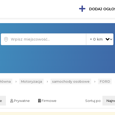
DODAJ OGŁO
›
›
›
główna
Motoryzacja
samochody osobowe
FORD
ie
Prywatne
Firmowe
Sortuj po:
Najn