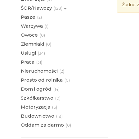
Żadne z
ŚOR/Nawozy
(
128)
Pasze
(
2)
Warzywa
(
1)
Owoce
(
0)
Ziemniaki
(
0)
Usługi
(
34)
Praca
(
31)
Nieruchomości
(
2)
Prosto od rolnika
(
0)
Dom i ogród
(
14)
Szkółkarstwo
(
0)
Motoryzacja
(
6)
Budownictwo
(
18)
Oddam za darmo
(
0)