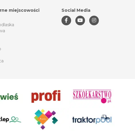
rne miejscowości
Social Media
odlaska
wa
o
ca