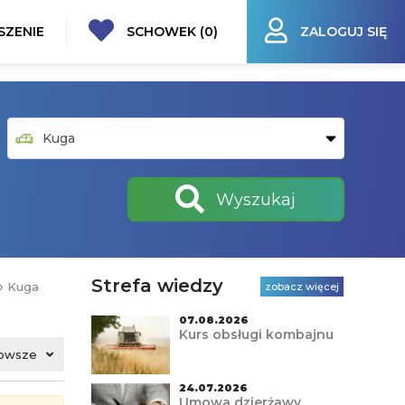
SZENIE
SCHOWEK (
0
)
ZALOGUJ SIĘ
Wyszukaj
Strefa wiedzy
›
Kuga
zobacz więcej
07.08.2026
Kurs obsługi kombajnu
owsze
24.07.2026
Umowa dzierżawy