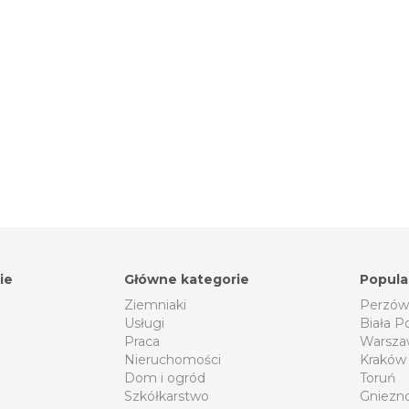
ie
Główne kategorie
Popula
Ziemniaki
Perzów
Usługi
Biała P
Praca
Warsza
Nieruchomości
Kraków
Dom i ogród
Toruń
Szkółkarstwo
Gniezn