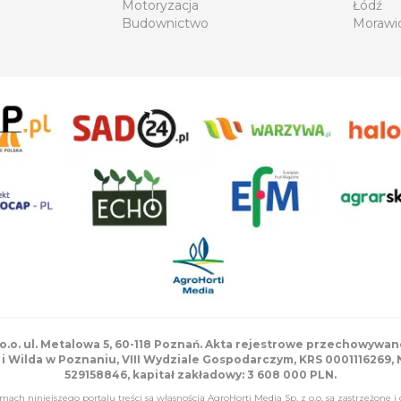
Motoryzacja
Łódź
Budownictwo
Morawi
 o.o. ul. Metalowa 5, 60-118 Poznań. Akta rejestrowe przechowyw
i Wilda w Poznaniu, VIII Wydziale Gospodarczym, KRS 0001116269,
529158846, kapitał zakładowy: 3 608 000 PLN.
ach niniejszego portalu treści są własnością AgroHorti Media Sp. z o.o, są zastrzeżone 