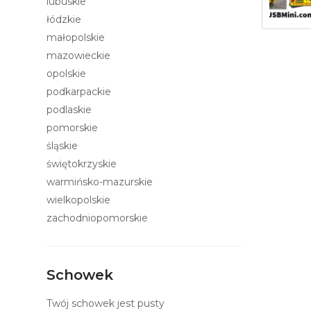
lubuskie
łódzkie
małopolskie
mazowieckie
opolskie
podkarpackie
podlaskie
pomorskie
śląskie
świętokrzyskie
warmińsko-mazurskie
wielkopolskie
zachodniopomorskie
Schowek
Twój schowek jest pusty