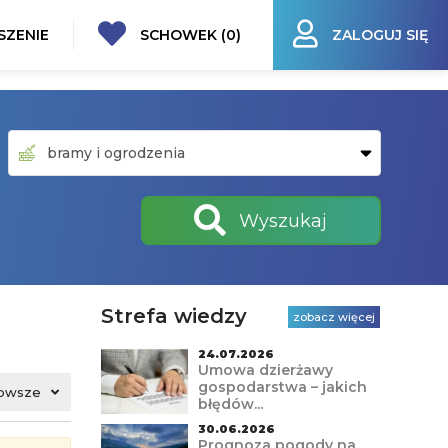
SZENIE
SCHOWEK (
0
)
ZALOGUJ SIĘ
Wyszukaj
Strefa wiedzy
zobacz więcej
24.07.2026
Umowa dzierżawy
gospodarstwa – jakich
owsze
błędów...
30.06.2026
Prognoza pogody na