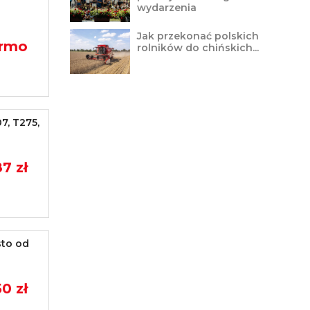
wydarzenia
Jak przekonać polskich
armo
rolników do chińskich...
7, T275,
87 zł
sto od
0 zł