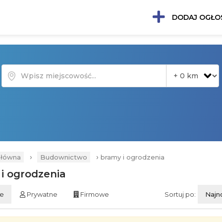
DODAJ OGŁO
›
›
główna
Budownictwo
bramy i ogrodzenia
i ogrodzenia
ie
Prywatne
Firmowe
Sortuj po:
Najn