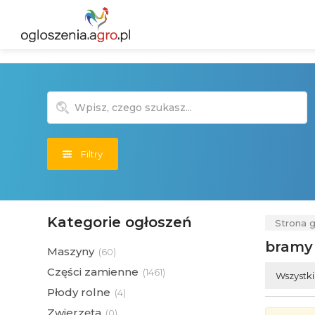
Filtry
Kategorie ogłoszeń
Strona 
bramy 
Maszyny
(
60)
Części zamienne
(
1461)
Wszystk
Płody rolne
(
4)
Zwierzęta
(
0)