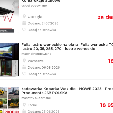
Konstrukcje Stalowe
usługi budowlane
za d
Ostrołęka
Dodano: 21.07.2026
Dodaj do schowka
Folia lustro weneckie na okna -Folia wenecka T0
lustro 20, 35, 285, 270 - lustro weneckie
materiały budowlane
1
Warszawa
Dodano: 06.08.2026
Dodaj do schowka
Ładowarka Koparka Wozidło - NOWE 2025 - Pro
Producenta JSB POLSKA -
maszyny budowlane
18 95
Toruń
Dodano: 23.06.2026