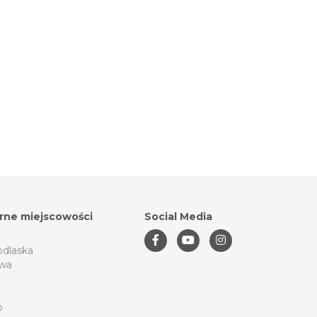
rne miejscowości
Social Media
odlaska
wa
o