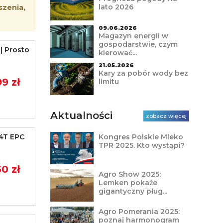
lato 2026
szenia,
09.06.2026
Magazyn energii w
gospodarstwie, czym
| Prosto
kierować...
21.05.2026
Kary za pobór wody bez
9 zł
limitu
Aktualności
zobacz więcej
24T EPC
Kongres Polskie Mleko
TPR 2025. Kto wystąpi?
0 zł
Agro Show 2025:
Lemken pokaże
gigantyczny pług...
Agro Pomerania 2025:
poznaj harmonogram