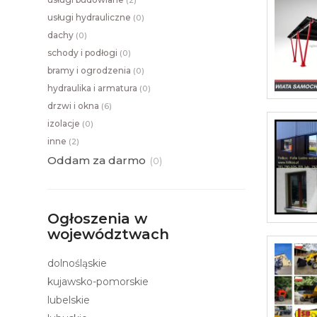
(
2)
usługi hydrauliczne
(
0)
dachy
(
0)
schody i podłogi
(
0)
bramy i ogrodzenia
(
0)
hydraulika i armatura
(
0)
drzwi i okna
(
6)
izolacje
(
0)
inne
(
2)
Oddam za darmo
(
0)
Ogłoszenia w
województwach
dolnośląskie
kujawsko-pomorskie
lubelskie