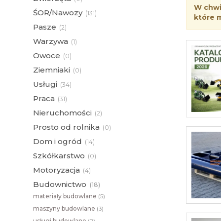
W chwil
ŚOR/Nawozy
(
131)
które 
Pasze
(
2)
Warzywa
(
1)
Owoce
(
0)
Ziemniaki
(
0)
Usługi
(
34)
Praca
(
31)
Nieruchomości
(
2)
Prosto od rolnika
(
0)
Dom i ogród
(
14)
Szkółkarstwo
(
0)
Motoryzacja
(
4)
Budownictwo
(
18)
materiały budowlane
(
5)
maszyny budowlane
(
3)
usługi budowlane