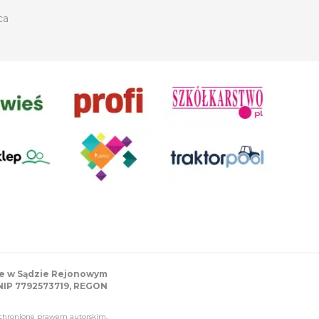
ca
ane w Sądzie Rejonowym
 NIP 7792573719, REGON
i chronione prawem autorskim,