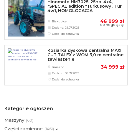
Hinomoto HM3025, 25hp, 4x4,
"SPECIAL edition "Turkusowy , Tur
4w1, HOMOLOGACJA
46 999 zł
Biskupice
do negocjacji
Dodano: 29.07.2026
Dodaj do schowka
Kosiarka dyskowa centralna MAXI
CUT TALEX z WOM 3,0 m centralne
zawieszenie
34 999 zł
Gniezno
Dodano: 09.07.2026
Dodaj do schowka
Kategorie ogłoszeń
Maszyny
(
60)
Części zamienne
(
1461)