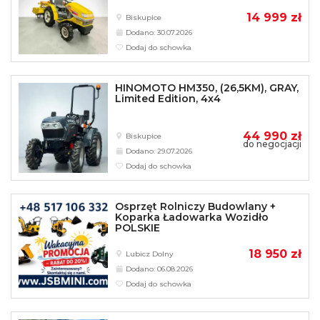
14 999 zł
Biskupice
Dodano: 30.07.2026
Dodaj do schowka
HINOMOTO HM350, (26,5KM), GRAY,
Limited Edition, 4x4
44 990 zł
Biskupice
do negocjacji
Dodano: 29.07.2026
Dodaj do schowka
Osprzęt Rolniczy Budowlany +
Koparka Ładowarka Wozidło
POLSKIE
18 950 zł
Lubicz Dolny
Dodano: 06.08.2026
Dodaj do schowka