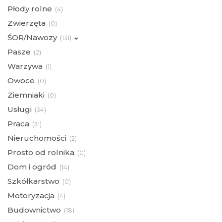
Płody rolne
(
4)
Zwierzęta
(
0)
ŚOR/Nawozy
(
131)
Pasze
(
2)
Warzywa
(
1)
Owoce
(
0)
Ziemniaki
(
0)
Usługi
(
34)
Praca
(
31)
Nieruchomości
(
2)
Prosto od rolnika
(
0)
Dom i ogród
(
14)
Szkółkarstwo
(
0)
Motoryzacja
(
4)
Budownictwo
(
18)