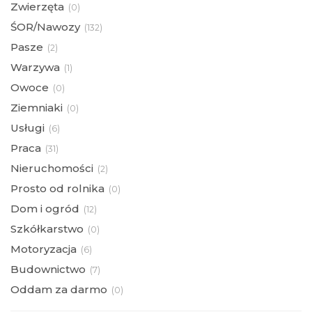
Zwierzęta
(
0)
ŚOR/Nawozy
(
132)
Pasze
(
2)
Warzywa
(
1)
Owoce
(
0)
Ziemniaki
(
0)
Usługi
(
6)
Praca
(
31)
Nieruchomości
(
2)
Prosto od rolnika
(
0)
Dom i ogród
(
12)
Szkółkarstwo
(
0)
Motoryzacja
(
6)
Budownictwo
(
7)
Oddam za darmo
(
0)