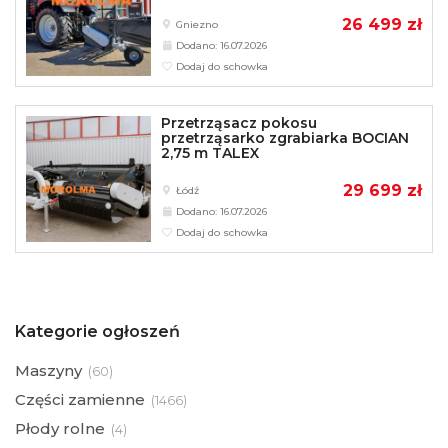
26 499 zł
Gniezno
Dodano: 16.07.2026
Dodaj do schowka
Przetrząsacz pokosu
przetrząsarko zgrabiarka BOCIAN
2,75 m TALEX
29 699 zł
Łódź
Dodano: 16.07.2026
Dodaj do schowka
Kategorie ogłoszeń
Maszyny
(
60)
Części zamienne
(
1466)
Płody rolne
(
4)