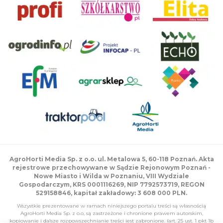
AgroHorti Media Sp. z o.o. ul. Metalowa 5, 60-118 Poznań. Akta
rejestrowe przechowywane w Sądzie Rejonowym Poznań -
Nowe Miasto i Wilda w Poznaniu, VIII Wydziale
Gospodarczym, KRS 0001116269, NIP 7792573719, REGON
529158846, kapitał zakładowy: 3 608 000 PLN.
Wszystkie prezentowane w ramach niniejszego portalu treści są własnością
AgroHorti Media Sp. z o.o, są zastrzeżone i chronione prawem autorskim,
kopiowanie i dalsze rozpowszechnianie treści jest zabronione. (art. 25 ust. 1 pkt 1b