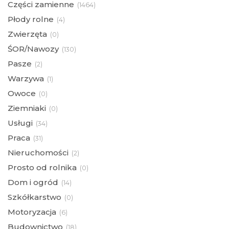
Części zamienne
(
1464)
Płody rolne
(
4)
Zwierzęta
(
0)
ŚOR/Nawozy
(
130)
Pasze
(
2)
Warzywa
(
1)
Owoce
(
0)
Ziemniaki
(
0)
Usługi
(
34)
Praca
(
31)
Nieruchomości
(
2)
Prosto od rolnika
(
0)
Dom i ogród
(
14)
Szkółkarstwo
(
0)
Motoryzacja
(
6)
Budownictwo
(
18)