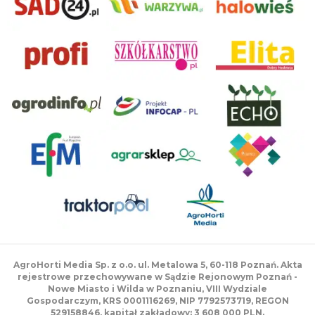
AgroHorti Media Sp. z o.o. ul. Metalowa 5, 60-118 Poznań. Akta
rejestrowe przechowywane w Sądzie Rejonowym Poznań -
Nowe Miasto i Wilda w Poznaniu, VIII Wydziale
Gospodarczym, KRS 0001116269, NIP 7792573719, REGON
529158846, kapitał zakładowy: 3 608 000 PLN.