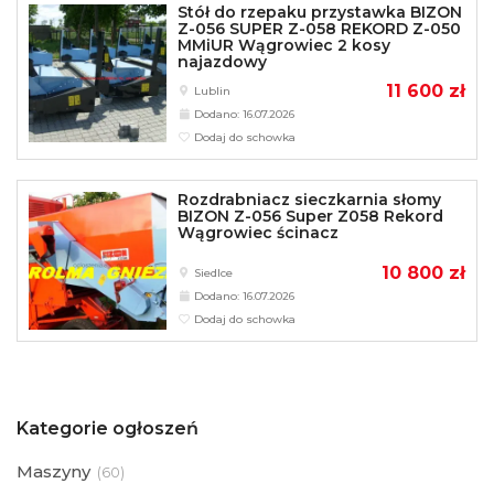
Stół do rzepaku przystawka BIZON
Z-056 SUPER Z-058 REKORD Z-050
MMiUR Wągrowiec 2 kosy
najazdowy
11 600 zł
Lublin
Dodano: 16.07.2026
Dodaj do schowka
Rozdrabniacz sieczkarnia słomy
BIZON Z-056 Super Z058 Rekord
Wągrowiec ścinacz
10 800 zł
Siedlce
Dodano: 16.07.2026
Dodaj do schowka
Kategorie ogłoszeń
Maszyny
(
60)