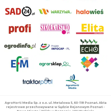
AgroHorti Media Sp. z o.o. ul. Metalowa 5, 60-118 Poznań. Akta
rejestrowe przechowywane w Sądzie Rejonowym Poznań -