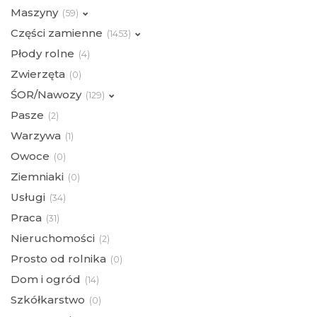
Maszyny
(
59)
Części zamienne
(
1453)
Płody rolne
(
4)
Zwierzęta
(
0)
ŚOR/Nawozy
(
129)
Pasze
(
2)
Warzywa
(
1)
Owoce
(
0)
Ziemniaki
(
0)
Usługi
(
34)
Praca
(
31)
Nieruchomości
(
2)
Prosto od rolnika
(
0)
Dom i ogród
(
14)
Szkółkarstwo
(
0)