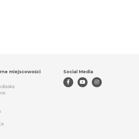
rne miejscowości
Social Media
odlaska
wa
o
ca