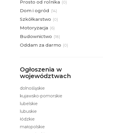
Prosto od rolnika
(
0)
Dom i ogród
(
14)
Szkółkarstwo
(
0)
Motoryzacja
(
6)
Budownictwo
(
18)
Oddam za darmo
(
0)
Ogłoszenia w
województwach
dolnośląskie
kujawsko-pomorskie
lubelskie
lubuskie
łódzkie
małopolskie