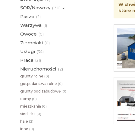
W chwil
ŚOR/Nawozy
(
130)
które 
Pasze
(
2)
Warzywa
(
1)
Owoce
(
0)
Ziemniaki
(
0)
Usługi
(
34)
Praca
(
31)
Nieruchomości
(
2)
grunty rolne
(
0)
gospodarstwa rolne
(
0)
grunty pod zabudowę
(
0)
domy
(
0)
mieszkania
(
0)
siedliska
(
0)
hale
(
2)
inne
(
0)