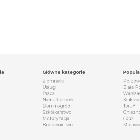
ie
Główne kategorie
Popula
Ziemniaki
Perzów
Usługi
Biała P
Praca
Warsza
Nieruchomości
Kraków
Dom i ogród
Toruń
Szkółkarstwo
Gniezn
Motoryzacja
Łódź
Budownictwo
Morawi