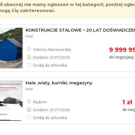
i obecnej nie mamy ogłoszeń w tej kategorii, poniżej ogło
mogą Cię zainteresować.
KONSTRUKCJE STALOWE – 20 LAT DOŚWIADCZE
hale
9 999 99
Ostrów Mazowiecka
do negocjacji
Dodano: 21.07.2026
Dodaj do schowka
Hale, wiaty, kurniki, magazyny
hale
1 zł
Radom
do neg
Dodano: 21.07.2026
Dodaj do schowka