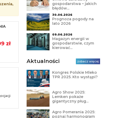
gospodarstwa – jakich
szenia,
błędów...
30.06.2026
Prognoza pogody na
lato 2026
NIA
09.06.2026
Magazyn energii w
9 zł
gospodarstwie, czym
kierować...
Aktualności
zobacz więcej
Kongres Polskie Mleko
TPR 2025. Kto wystąpi?
Agro Show 2025:
ocjacji
Lemken pokaże
gigantyczny pług...
Agro Pomerania 2025:
poznaj harmonogram