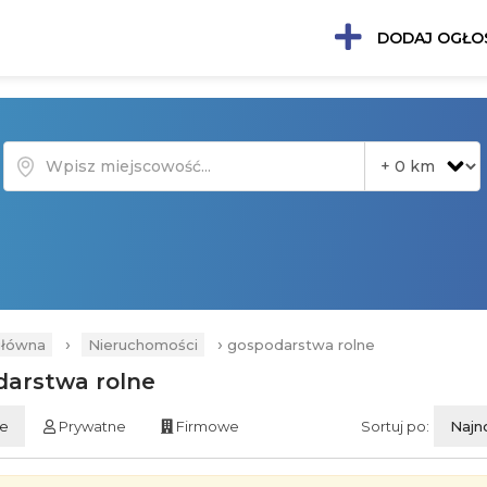
DODAJ OGŁO
›
›
główna
Nieruchomości
gospodarstwa rolne
darstwa rolne
ie
Prywatne
Firmowe
Sortuj po:
Najn