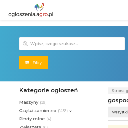
Filtry
Kategorie ogłoszeń
Strona 
gospo
Maszyny
(
59)
Części zamienne
(
1453)
Wszystk
Płody rolne
(
4)
Zwierzęta
(
0)