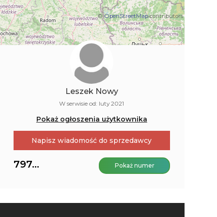
©
OpenStreetMap
contributors
Leszek Nowy
W serwisie od: luty 2021
Pokaż ogłoszenia użytkownika
Napisz wiadomość do sprzedawcy
797...
Pokaż numer