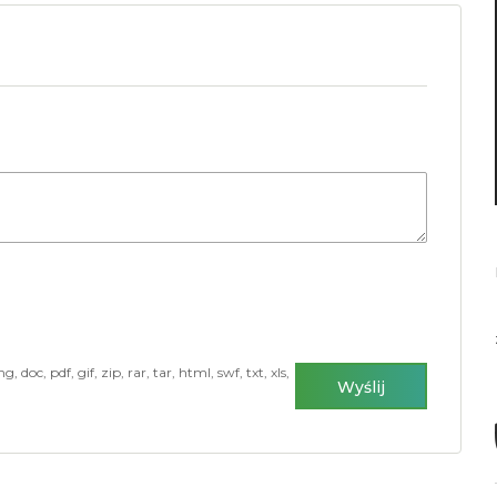
doc, pdf, gif, zip, rar, tar, html, swf, txt, xls,
Wyślij