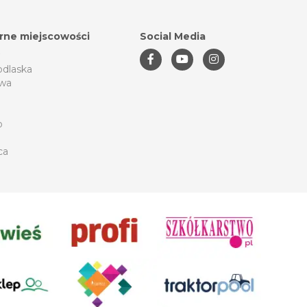
rne miejscowości
Social Media
odlaska
wa
o
ca