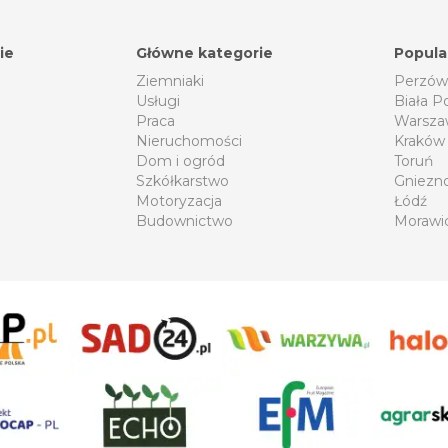
ie
Główne kategorie
Popula
Ziemniaki
Perzów
Usługi
Biała P
Praca
Warsza
Nieruchomości
Kraków
Dom i ogród
Toruń
Szkółkarstwo
Gniezn
Motoryzacja
Łódź
Budownictwo
Morawi