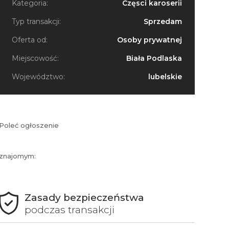
Kategoria:
Częsci karoserii
Typ transakcji:
Sprzedam
Oferta od:
Osoby prywatnej
Miejscowość:
Biała Podlaska
Województwo:
lubelskie
Poleć ogłoszenie
znajomym:
Zasady bezpieczeństwa
podczas transakcji