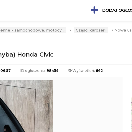
DODAJ OGŁO
›
›
ienne - samochodowe, motocy...
Częsci karoserii
Nowa uszc
hyba) Honda Civic
:06:57
ID ogłoszenia:
98454
Wyświetleń:
662
Następna