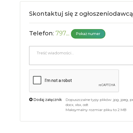
Skontaktuj się z ogłoszeniodawcą
Telefon
:
797...
Pokaż numer
Treść
wiadomości
*
Dodaj załącznik
Dopuszczalne typy plików: jpg, jpeg, png, 
docx, xlsx, odt
Maksymalny rozmiar pliku to 2 MB