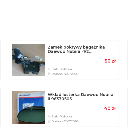
Zamek pokrywy bagażnika
Daewoo Nubira -1/2...
50 zł
Biała Podlaska
Dodano: 16.07.2026
Wkład lusterka Daewoo Nubira
II 96330505
40 zł
Biała Podlaska
Dodano: 12.07.2026