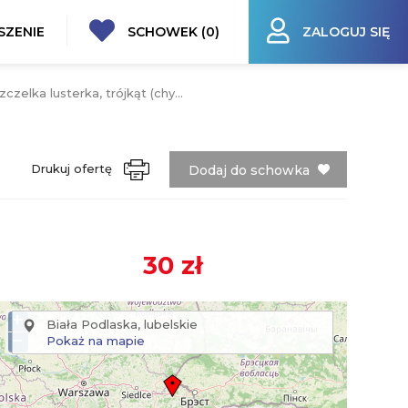
SZENIE
SCHOWEK (
0
)
ZALOGUJ SIĘ
zelka lusterka, trójkąt (chy...
Drukuj ofertę
Dodaj do schowka
30 zł
+
Biała Podlaska, lubelskie
−
Pokaż na mapie