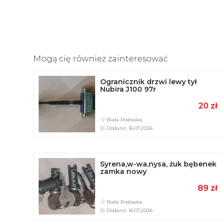
Mogą cię również zainteresować
Ogranicznik drzwi lewy tył
Nubira J100 97r
20 zł
Biała Podlaska
Dodano: 16.07.2026
Syrena,w-wa,nysa, żuk bębenek
zamka nowy
89 zł
Biała Podlaska
Dodano: 16.07.2026