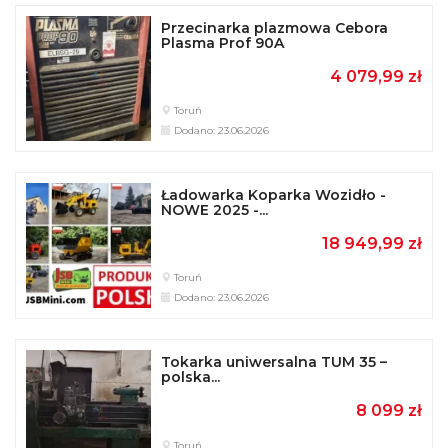
Przecinarka plazmowa Cebora
Plasma Prof 90A
4 079,99 zł
Toruń
Dodano: 23.06.2026
Ładowarka Koparka Wozidło -
NOWE 2025 -...
18 949,99 zł
Toruń
Dodano: 23.06.2026
Tokarka uniwersalna TUM 35 –
polska...
8 099 zł
Toruń