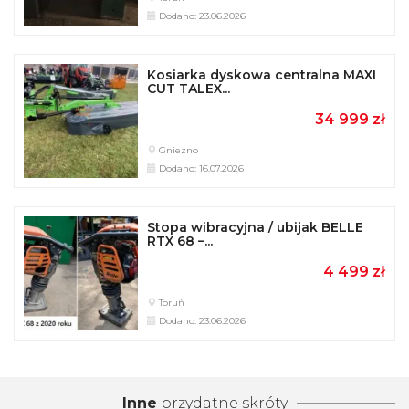
Dodano: 23.06.2026
Kosiarka dyskowa centralna MAXI
CUT TALEX...
34 999 zł
Gniezno
Dodano: 16.07.2026
Stopa wibracyjna / ubijak BELLE
RTX 68 –...
4 499 zł
Toruń
Dodano: 23.06.2026
Inne
przydatne skróty