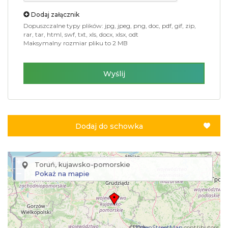
Dodaj załącznik
Dopuszczalne typy plików: jpg, jpeg, png, doc, pdf, gif, zip,
rar, tar, html, swf, txt, xls, docx, xlsx, odt
Maksymalny rozmiar pliku to 2 MB
Wyślij
Dodaj do schowka
+
Toruń, kujawsko-pomorskie
−
Pokaż na mapie
©
OpenStreetMap
contributors