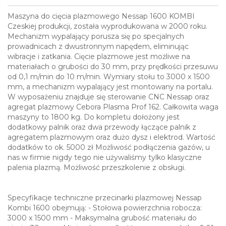
Maszyna do cięcia plazmowego Nessap 1600 KOMBI
Czeskiej produkcji, została wyprodukowana w 2000 roku.
Mechanizm wypalający porusza się po specjalnych
prowadnicach z dwustronnym napędem, eliminując
wibracje i zatkania. Cięcie plazmowe jest możliwe na
materiałach o grubości do 30 mm, przy prędkości przesuwu
od 0,1 m/min do 10 m/min. Wymiary stołu to 3000 x 1500
mm, a mechanizm wypalający jest montowany na portalu.
W wyposażeniu znajduje się sterowanie CNC Nessap oraz
agregat plazmowy Cebora Plasma Prof 162. Całkowita waga
maszyny to 1800 kg. Do kompletu dołożony jest
dodatkowy palnik oraz dwa przewody łączące palnik z
agregatem plazmowym oraz dużo dysz i elektrod. Wartość
dodatków to ok. 5000 zł Możliwość podłączenia gazów, u
nas w firmie nigdy tego nie używaliśmy tylko klasyczne
palenia plazmą. Możliwość przeszkolenie z obsługi.
Specyfikacje techniczne przecinarki plazmowej Nessap
Kombi 1600 obejmują: - Stołowa powierzchnia robocza:
3000 x 1500 mm - Maksymalna grubość materiału do