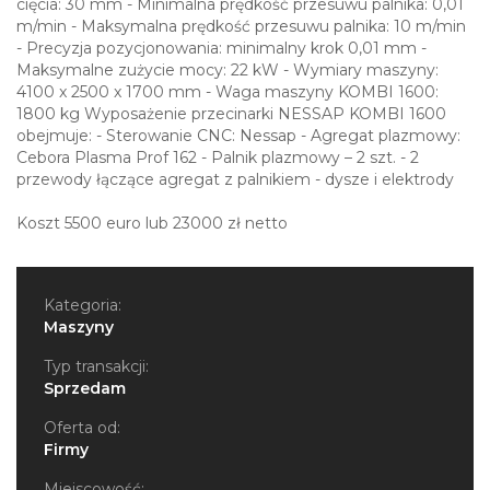
cięcia: 30 mm - Minimalna prędkość przesuwu palnika: 0,01
m/min - Maksymalna prędkość przesuwu palnika: 10 m/min
- Precyzja pozycjonowania: minimalny krok 0,01 mm -
Maksymalne zużycie mocy: 22 kW - Wymiary maszyny:
4100 x 2500 x 1700 mm - Waga maszyny KOMBI 1600:
1800 kg Wyposażenie przecinarki NESSAP KOMBI 1600
obejmuje: - Sterowanie CNC: Nessap - Agregat plazmowy:
Cebora Plasma Prof 162 - Palnik plazmowy – 2 szt. - 2
przewody łączące agregat z palnikiem - dysze i elektrody
Koszt 5500 euro lub 23000 zł netto
Kategoria:
Maszyny
Typ transakcji:
Sprzedam
Oferta od:
Firmy
Miejscowość: