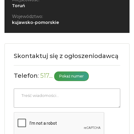
Toruń
Województwo:
kujawsko-pomorskie
Skontaktuj się z ogłoszeniodawcą
Telefon
:
517...
Pokaż numer
Treść
wiadomości
*