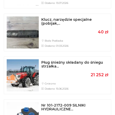
Dodano: 13.07.2026
Klucz, narzędzie specjalne
(pobijak,...
40 zł
Biała Podlaska
Dodano: 01.03.2026
Pług śnieżny składany do śniegu
strzałka...
21 252 zł
Gniezno
Dodano: 15.06.2026
Nr 101-2172-009 SILNIKI
HYDRAULICZNE...