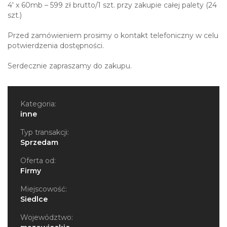
4' x 60mb – 599 zł brutto/1 szt. przy zakupie całej palety (24
szt.)
Przed zamówieniem prosimy o kontakt telefoniczny w celu
potwierdzenia dostępności.
Serdecznie zapraszamy do zakupu.
Kategoria:
inne
Typ transakcji:
Sprzedam
Oferta od:
Firmy
Miejscowość:
Siedlce
Województwo: