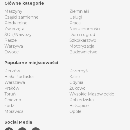
Główne kategorie
Maszyny
Ziemniaki
Części zamienne
Usługi
Płody rolne
Praca
Zwierzęta
Nieruchomości
ŚOR/Nawozy
Dom i ogród
Pasze
Szkółkarstwo
Warzywa
Motoryzacja
Owoce
Budownictwo
Popularne miejscowości
Perzów
Przemyśl
Biała Podlaska
Kalisz
Warszawa
Gdynia
Kraków
Żukowo
Toruń
Wysokie Mazowieckie
Gniezno
Pobiedziska
Łódź
Biskupice
Morawica
Opole
Social Media