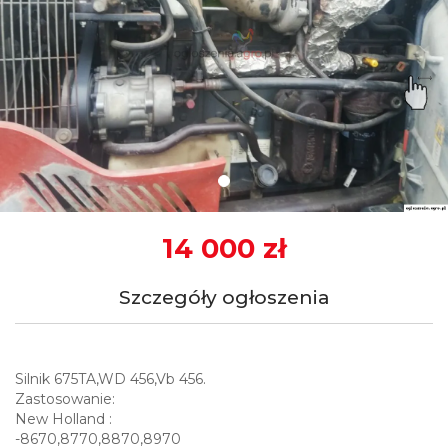
14 000 zł
Szczegóły ogłoszenia
Silnik 675TA,WD 456,Vb 456.
Zastosowanie:
New Holland :
-8670,8770,8870,8970