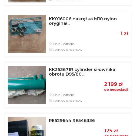
KK016006 nakrętka M10 nylon
oryginał...
1 zł
Biała Podlaska
Dodano: 07.08.2026
KK353671R cylinder siłownika
obrotu D95/80...
2 199 zł
do negocjacji
Biała Podlaska
Dodano: 07.08.2026
RE529644 RE546336
125 zł
do negocjacji