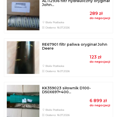
AL112936 filtr hydrauliczny oryginał
John...
289 zł
do negocjacji
Biała Podlaska
Dodano: 16.07.2026
RE67901 filtr paliwa oryginał John
Deere
123 zł
do negocjacji
Biała Podlaska
Dodano: 16.07.2026
KK359023 siłownik D100-
D50X697+400...
6 899 zł
do negocjacji
Biała Podlaska
Dodano: 16.07.2026