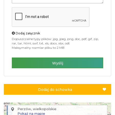
Dodaj załącznik
Dopuszczalne typy plików: jpg, jpeg, png, doc, pdf, gif, zip,
rar, tar, html, swf, txt, xls, docx, xlsx, odt
Maksymalny rozmiar pliku to 2 MB
Wyślij
Dodaj do schowka
+
Perzów, wielkopolskie
−
Pokaż na mapie