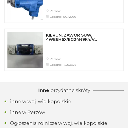
Perzów
Dodano: 15.07.2026
KIERUN. ZAWÓR SUW.
4WE6H6X/EG24N9K4/V...
Perzów
Dodano: 14.05.2026
Inne
przydatne skróty
inne w woj. wielkopolskie
inne w Perzów
Ogłoszenia rolnicze w woj. wielkopolskie