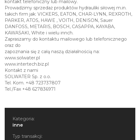
kontakt telefoniczny lub mailowy.
Prowadzimy sprzedaż produktów hydrauliki siłowej m.in.
takich firm jak: VICKERS, EATON, CHAR-LYNN, REXROTH,
PARKER, ATOS, HAWE , VOITH, DENISON, Sauer
DANFOSS, METARIS, BOSCH, CASAPPA, KAYABA,
KAWASAKI, White i wielu innch.
Zapraszamy do kontaktu mailowego lub telefonicznego
oraz do
zapoznania się z całą naszą działalnością na:
www.solwater.pl
www.intertech.biz.pl
Kontakt z nami
SOLWATER Sp. z o.o.
Tel. Kom. +48 723737807
Tel./Fax +48 627836971
Kategoria:
inne
Typ transakcji: