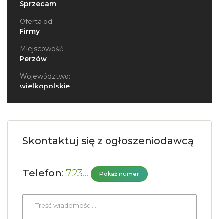
Sprzedam
Oferta od:
Firmy
Miejscowość:
Perzów
Województwo:
wielkopolskie
Skontaktuj się z ogłoszeniodawcą
Telefon
:
723...
Pokaż numer
Treść
wiadomości
*