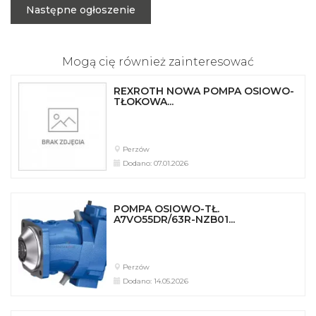
Następne ogłoszenie
Mogą cię również zainteresować
REXROTH NOWA POMPA OSIOWO-
TŁOKOWA...
Perzów
Dodano: 07.01.2026
POMPA OSIOWO-TŁ.
A7VO55DR/63R-NZB01...
Perzów
Dodano: 14.05.2026