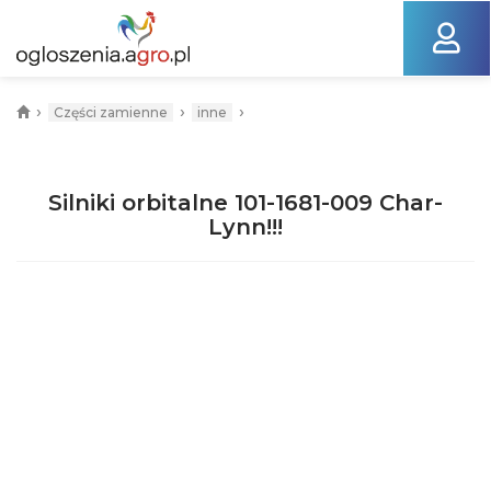
›
›
›
Części zamienne
inne
Silniki orbitalne 101-1681-009 Char-
Lynn!!!