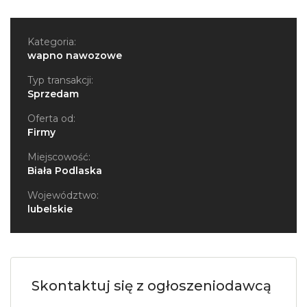
Skontaktuj się z ogłoszeniodawcą
Telefon
:
502...
Pokaż numer
Treść
wiadomości
*
Dodaj załącznik
Dopuszczalne typy plików: jpg, jpeg, png, doc, pdf, gif, zip,
rar, tar, html, swf, txt, xls, docx, xlsx, odt
Maksymalny rozmiar pliku to 2 MB