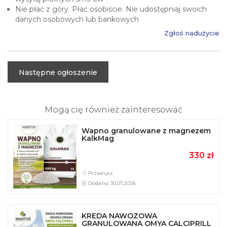
Dodano: 30.07.2026
KREDA NAWOZOWA
GRANULOWANA OMYA CALCIPRILL
530 zł
Kłobuck
Dodano: 16.07.2026
Kreda nawozowa Granucal Omya
dostępna luzem.
310 zł
Morawica
Dodano: 16.07.2026
Kreda nawozowa Granucal Omya
w opakowaniu BB