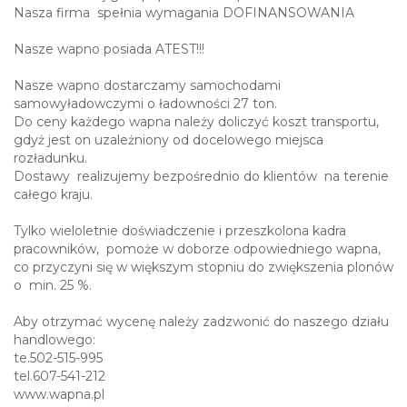
Aby otrzymać wycenę należy zadzwonić do naszego działu
handlowego:
te.502-515-995
tel.607-541-212
www.wapna.pl
Kategoria:
wapno nawozowe
Typ transakcji:
Sprzedam
Oferta od:
Firmy
Miejscowość:
Biała Podlaska
Województwo:
lubelskie