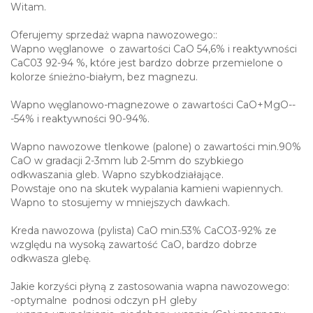
względu na wysoką zawartość CaO, bardzo dobrze
odkwasza glebę.
Jakie korzyści płyną z zastosowania wapna nawozowego:
-optymalne podnosi odczyn pH gleby
- wapno uzupełnienia niedobory wapnia (Ca) i magnezu
(Mg)
-ogranicza wpływ metali ciężkich na rośliny
-zwiększa zatrzymanie w podłożu wody i powietrza
- wapno ułatwia pobieranie rośliną fosforu będącego
jednym z ważniejszych makroelementów wpływających na
wzrost roślin
- nawożenie zapobiega obniżeniu się żyzności gleby
Wapna są przeznaczone do upraw:
-buraki cukrowe
-zborza
-kukurydza
-rzepak
-ogrodnictwo
-warzywnictwo
-sady
-uprawy szklarniowe