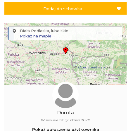
Dorota
W serwisie od: grudzień 2020
Pokaż ogłoszenia użytkownika
Napisz wiadomość do sprzedawcy
Poleć ogłoszenie znajomym:
Lokalizacja: Biała Podlaska
Dodano: 2026-07-17 18:06:56
Wyświetleń: 1376
Zasady bezpieczeństwa