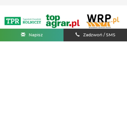
Napisz
Zadzwoń / SMS
AgroHorti Media Sp. z o.o. ul. Metalowa 5, 60-118 Poznań. Akta
rejestrowe przechowywane w Sądzie Rejonowym Poznań -
Nowe Miasto i Wilda w Poznaniu, VIII Wydziale
Gospodarczym, KRS 0001116269, NIP 7792573719, REGON
529158846, kapitał zakładowy: 3 608 000 PLN.
Wszystkie prezentowane w ramach niniejszego portalu treści są własnością
AgroHorti Media Sp. z o.o, są zastrzeżone i chronione prawem autorskim,
kopiowanie i dalsze rozpowszechnianie treści jest zabronione. (art. 25 ust. 1 pkt 1b
ustawy z 4 lutego 1994 roku o prawie autorskim i prawach pokrewnych.