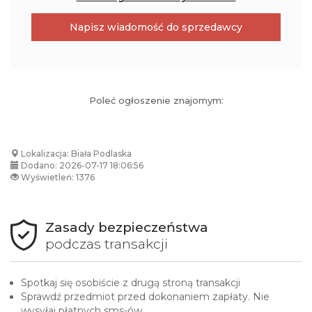
podczas transakcji
Spotkaj się osobiście z drugą stroną transakcji
Sprawdź przedmiot przed dokonaniem zapłaty. Nie
wysyłaj płatnych sms-ów
Nie płać z góry. Płać osobiście. Nie udostępniaj swoich
danych osobowych lub bankowych
Zgłoś nadużycie
Następne ogłoszenie
Mogą cię również zainteresować
Wapno granulowane z magnezem
KalkMag
330 zł
Przasnysz