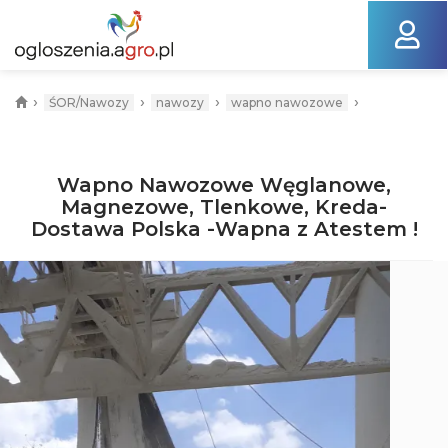
›
›
›
›
ŚOR/Nawozy
nawozy
wapno nawozowe
Wapno Nawozowe Węglanowe,
Magnezowe, Tlenkowe, Kreda-
Dostawa Polska -Wapna z Atestem !
Poprzednia
N