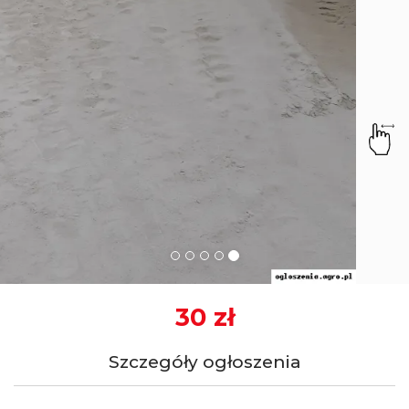
Szczegóły ogłoszenia
Witam.
Oferujemy sprzedaż wapna nawozowego::
Wapno węglanowe o zawartości CaO 54,6% i reaktywności
CaC03 92-94 %, które jest bardzo dobrze przemielone o
kolorze śnieżno-białym, bez magnezu.
Wapno węglanowo-magnezowe o zawartości CaO+MgO--
-54% i reaktywności 90-94%.
Wapno nawozowe tlenkowe (palone) o zawartości min.90%
CaO w gradacji 2-3mm lub 2-5mm do szybkiego
odkwaszania gleb. Wapno szybkodziałające.
Powstaje ono na skutek wypalania kamieni wapiennych.
Wapno to stosujemy w mniejszych dawkach.
Kreda nawozowa (pylista) CaO min.53% CaCO3-92% ze