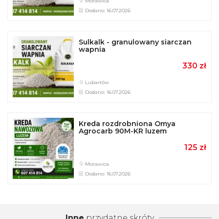
Dodano: 16.07.2026
Inne
przydatne skróty
wapno nawozowe w woj. lubelskie
wapno nawozowe w Biała Podlaska
Ogłoszenia rolnicze w woj. lubelskie
Ogłoszenia rolnicze w Biała Podlaska
Pytania i regulaminy
Aktualności
Rejestracja konta
Regulamin
Polityka Prywatności