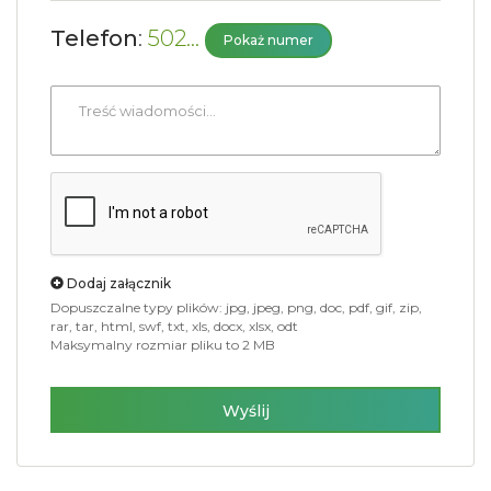
Wyślij
Dodaj do schowka
+
Biała Podlaska, lubelskie
−
Pokaż na mapie
©
OpenStreetMap
contributors