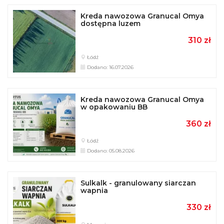
Sulkalk - granulowany siarczan
wapnia
330 zł
Morawica
Dodano: 16.07.2026
Sulkalk - granulowany siarczan
wapnia
330 zł
Lubartów
Dodano: 16.07.2026
Kreda rozdrobniona Omya
Agrocarb 90M-KR luzem
125 zł
Morawica