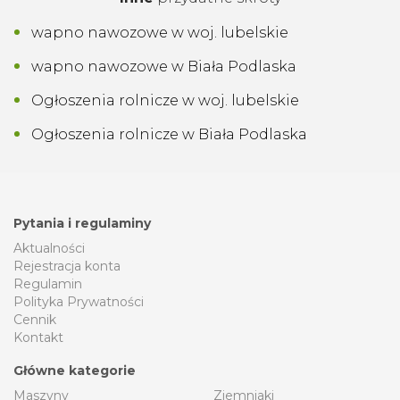
Cennik
Kontakt
Główne kategorie
Maszyny
Ziemniaki
Części zamienne
Usługi
Płody rolne
Praca
Zwierzęta
Nieruchomości
ŚOR/Nawozy
Dom i ogród
Pasze
Szkółkarstwo
Warzywa
Motoryzacja
Owoce
Budownictwo
Popularne miejscowości
Perzów
Przemyśl
Biała Podlaska
Gdynia
Warszawa
Żukowo
Kraków
Wysokie Mazowieckie
Toruń
Kalisz
Gniezno
Pobiedziska
Łódź
Biskupice
Morawica
Opole