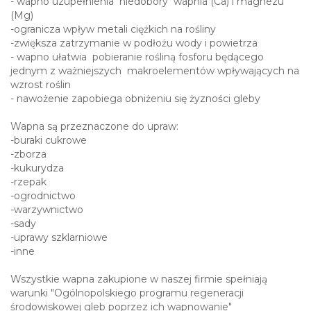
-inne
Wszystkie wapna zakupione w naszej firmie spełniają
warunki "Ogólnopolskiego programu regeneracji
środowiskowej gleb poprzez ich wapnowanie"
Nasza firma spełnia wymagania DOFINANSOWANIA
Nasze wapno posiada ATEST!!!
Nasze wapno dostarczamy samochodami
samowyładowczymi o ładowności 27 ton.
Do ceny każdego wapna należy doliczyć koszt transportu,
gdyż jest on uzależniony od docelowego miejsca
rozładunku.
Dostawy realizujemy bezpośrednio do klientów na terenie
całego kraju.
Tylko wieloletnie doświadczenie i przeszkolona kadra
pracowników, pomoże w doborze odpowiedniego wapna,
co przyczyni się w większym stopniu do zwiększenia plonów
o min. 25 %.