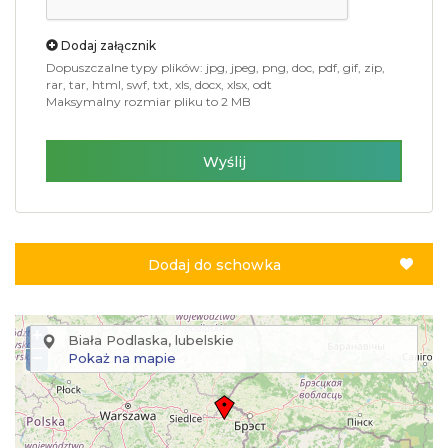
Dodaj załącznik
Dopuszczalne typy plików: jpg, jpeg, png, doc, pdf, gif, zip,
rar, tar, html, swf, txt, xls, docx, xlsx, odt
Maksymalny rozmiar pliku to 2 MB
Wyślij
Dodaj do schowka
+
Biała Podlaska, lubelskie
−
Pokaż na mapie