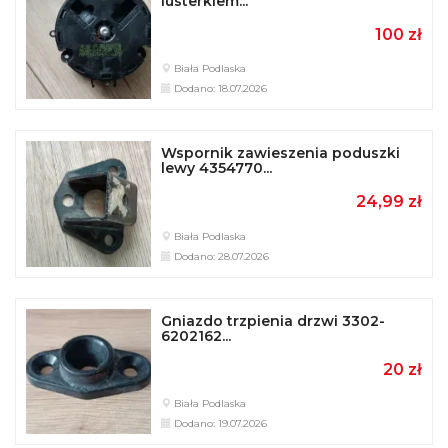
lusterkiem...
100 zł
Biała Podlaska
Dodano: 18.07.2026
Wspornik zawieszenia poduszki
lewy 4354770...
24,99 zł
Biała Podlaska
Dodano: 28.07.2026
Gniazdo trzpienia drzwi 3302-
6202162...
20 zł
Biała Podlaska
Dodano: 19.07.2026