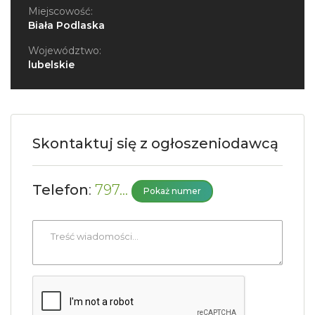
Miejscowość:
Biała Podlaska
Województwo:
lubelskie
Skontaktuj się z ogłoszeniodawcą
Telefon
:
797...
Pokaż numer
Treść
wiadomości
*