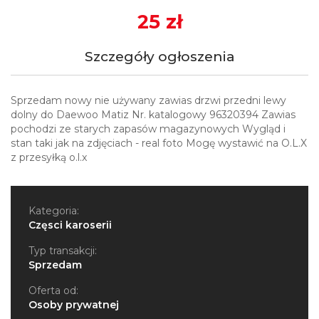
25 zł
Szczegóły ogłoszenia
Sprzedam nowy nie używany zawias drzwi przedni lewy
dolny do Daewoo Matiz Nr. katalogowy 96320394 Zawias
pochodzi ze starych zapasów magazynowych Wygląd i
stan taki jak na zdjęciach - real foto Mogę wystawić na O.L.X
z przesyłką o.l.x
Kategoria:
Częsci karoserii
Typ transakcji:
Sprzedam
Oferta od:
Osoby prywatnej