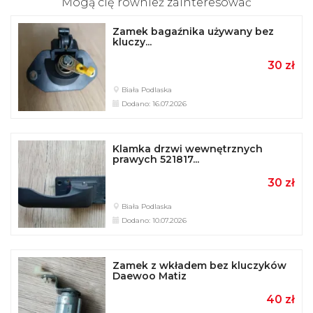
Mogą cię również zainteresować
Zamek bagaźnika używany bez
kluczy...
30 zł
Biała Podlaska
Dodano: 16.07.2026
Klamka drzwi wewnętrznych
prawych 521817...
30 zł
Biała Podlaska
Dodano: 10.07.2026
Zamek z wkładem bez kluczyków
Daewoo Matiz
40 zł