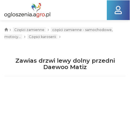
›
›
Części zamienne
części zamienne - samochodowe,
›
›
motocy...
Częsci karoserii
Zawias drzwi lewy dolny przedni
Daewoo Matiz