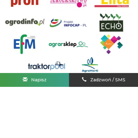
Napisz
Zadzwoń / SMS
AgroHorti Media Sp. z o.o. ul. Metalowa 5, 60-118 Poznań. Akta
rejestrowe przechowywane w Sądzie Rejonowym Poznań -
Nowe Miasto i Wilda w Poznaniu, VIII Wydziale
Gospodarczym, KRS 0001116269, NIP 7792573719, REGON
529158846, kapitał zakładowy: 3 608 000 PLN.
Wszystkie prezentowane w ramach niniejszego portalu treści są własnością
AgroHorti Media Sp. z o.o, są zastrzeżone i chronione prawem autorskim,
kopiowanie i dalsze rozpowszechnianie treści jest zabronione. (art. 25 ust. 1 pkt 1b
ustawy z 4 lutego 1994 roku o prawie autorskim i prawach pokrewnych.