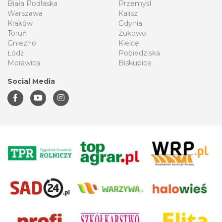
Biała Podlaska
Przemyśl
Warszawa
Kalisz
Kraków
Gdynia
Toruń
Żukowo
Gniezno
Kielce
Łódź
Pobiedziska
Morawica
Biskupice
Social Media