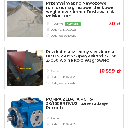
Przemyśl Wapno Nawozowe,
rolnicze, magnezowe, tlenkowe,
węglanowe, kreda-Dostawa cała
Polska i UE*
30 zł
Przemyśl
CAŁY KRAJ
Dodano: 17.07.2026
Dodaj do schowka
Rozdrabniacz słomy sieczkarnia
BIZON Z-056 Super/Rekord Z-058
Z-050 wolne koło Wągrowiec
10 599 zł
Kielce
Dodano: 16.07.2026
Dodaj do schowka
POMPA ZĘBATA PGH5-
3X/160RR11VU2 różne rodzaje
Rexroth
Kielce
Dodano: 15.07.2026