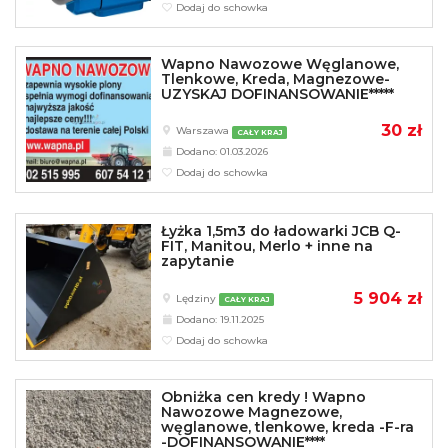
Dodaj do schowka
Wapno Nawozowe Węglanowe,
Tlenkowe, Kreda, Magnezowe-
UZYSKAJ DOFINANSOWANIE*****
30 zł
Warszawa
CAŁY KRAJ
Dodano: 01.03.2026
Dodaj do schowka
Łyżka 1,5m3 do ładowarki JCB Q-
FIT, Manitou, Merlo + inne na
zapytanie
5 904 zł
Lędziny
CAŁY KRAJ
Dodano: 19.11.2025
Dodaj do schowka
Obniżka cen kredy ! Wapno
Nawozowe Magnezowe,
węglanowe, tlenkowe, kreda -F-ra
-DOFINANSOWANIE****