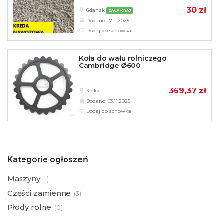
30 zł
Gdańsk
CAŁY KRAJ
Dodano: 17.11.2025
Dodaj do schowka
Koła do wału rolniczego
Cambridge Ø600
369,37 zł
Kielce
Dodano: 03.11.2025
Dodaj do schowka
Kategorie ogłoszeń
Maszyny
(
1)
Części zamienne
(
3)
Płody rolne
(
0)