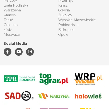
Perzów
Przemyśl
Biała Podlaska
Kalisz
Warszawa
Gdynia
Kraków
Żukowo
Toruń
Wysokie Mazowieckie
Gniezno
Pobiedziska
Łódź
Biskupice
Morawica
Opole
Social Media