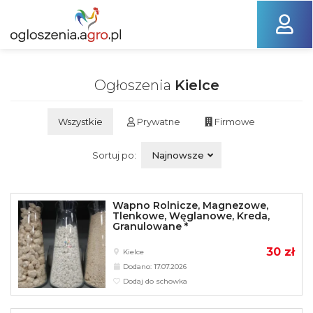
Ogłoszenia
Kielce
Wszystkie
Prywatne
Firmowe
Sortuj po:
Najnowsze
Wapno Rolnicze, Magnezowe,
Tlenkowe, Węglanowe, Kreda,
Granulowane *
30 zł
Kielce
Dodano: 17.07.2026
Dodaj do schowka