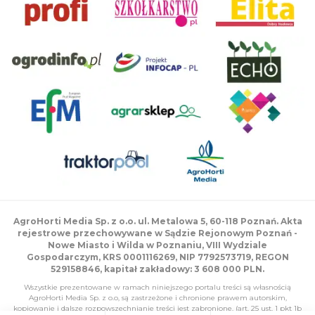
AgroHorti Media Sp. z o.o. ul. Metalowa 5, 60-118 Poznań. Akta
rejestrowe przechowywane w Sądzie Rejonowym Poznań -
Nowe Miasto i Wilda w Poznaniu, VIII Wydziale
Gospodarczym, KRS 0001116269, NIP 7792573719, REGON
529158846, kapitał zakładowy: 3 608 000 PLN.
Wszystkie prezentowane w ramach niniejszego portalu treści są własnością
AgroHorti Media Sp. z o.o, są zastrzeżone i chronione prawem autorskim,
kopiowanie i dalsze rozpowszechnianie treści jest zabronione. (art. 25 ust. 1 pkt 1b