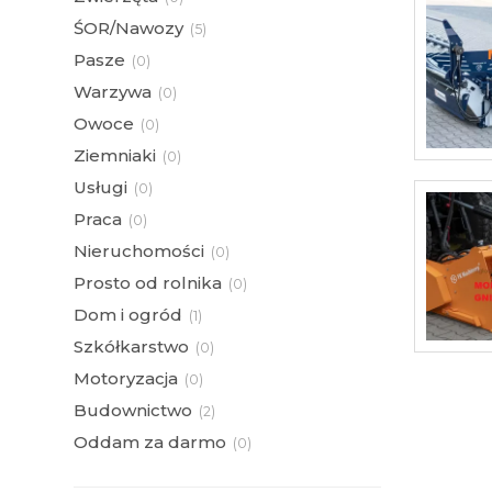
ŚOR/Nawozy
(
5)
Pasze
(
0)
Warzywa
(
0)
Owoce
(
0)
Ziemniaki
(
0)
Usługi
(
0)
Praca
(
0)
Nieruchomości
(
0)
Prosto od rolnika
(
0)
Dom i ogród
(
1)
Szkółkarstwo
(
0)
Motoryzacja
(
0)
Budownictwo
(
2)
Oddam za darmo
(
0)