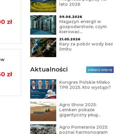
lato 2026
09.06.2026
0 zł
Magazyn energii w
gospodarstwie, czym
kierować...
21.05.2026
Kary za pobór wody bez
limitu
ów
Aktualności
zobacz więcej
0 zł
Kongres Polskie Mleko
TPR 2025. Kto wystąpi?
Agro Show 2025:
Lemken pokaże
gigantyczny pług...
Agro Pomerania 2025:
poznaj harmonogram