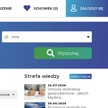
SZENIE
SCHOWEK (
0
)
ZALOGUJ SIĘ
Wyszukaj
Strefa wiedzy
zobacz więcej
24.07.2026
Umowa dzierżawy
gospodarstwa – jakich
owsze
błędów...
30.06.2026
Prognoza pogody na