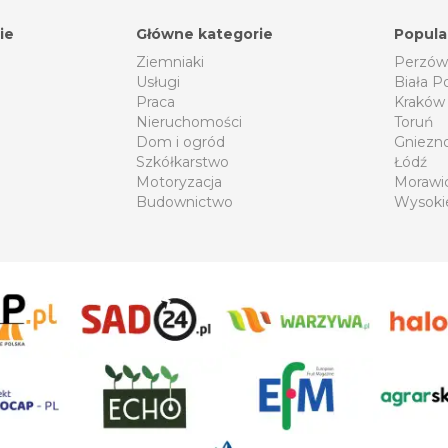
ie
Główne kategorie
Popula
Ziemniaki
Perzów
Usługi
Biała P
Praca
Kraków
Nieruchomości
Toruń
Dom i ogród
Gniezn
Szkółkarstwo
Łódź
Motoryzacja
Morawi
Budownictwo
Wysoki