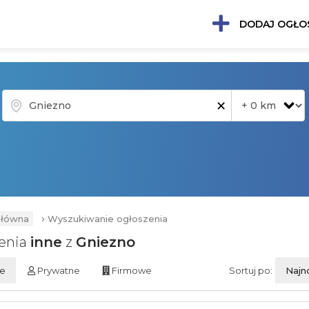
DODAJ OGŁO
×
›
główna
Wyszukiwanie ogłoszenia
enia
inne
z
Gniezno
ie
Prywatne
Firmowe
Sortuj po:
Najn