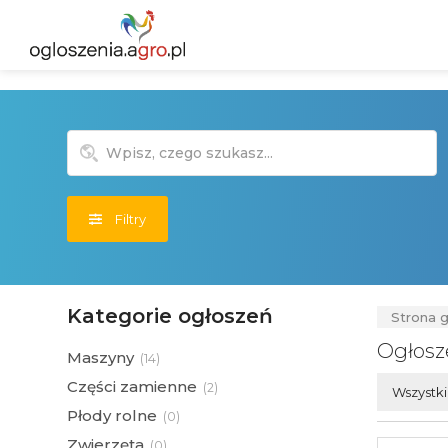
Filtry
Kategorie ogłoszeń
Strona 
Ogłosz
Maszyny
(
14)
Części zamienne
(
2)
Wszystk
Płody rolne
(
0)
Zwierzęta
(
0)