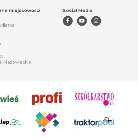
rne miejscowości
Social Media
odlaska
o
ca
e Mazowieckie