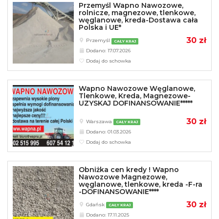
Przemyśl Wapno Nawozowe,
rolnicze, magnezowe, tlenkowe,
węglanowe, kreda-Dostawa cała
Polska i UE*
30 zł
Przemyśl
CAŁY KRAJ
Dodano: 17.07.2026
Dodaj do schowka
Wapno Nawozowe Węglanowe,
Tlenkowe, Kreda, Magnezowe-
UZYSKAJ DOFINANSOWANIE*****
30 zł
Warszawa
CAŁY KRAJ
Dodano: 01.03.2026
Dodaj do schowka
Obniżka cen kredy ! Wapno
Nawozowe Magnezowe,
węglanowe, tlenkowe, kreda -F-ra
-DOFINANSOWANIE****
30 zł
Gdańsk
CAŁY KRAJ
Dodano: 17.11.2025