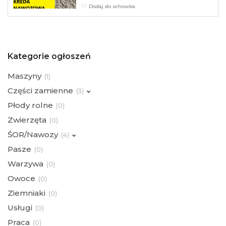
Dodaj do schowka
Kategorie ogłoszeń
Maszyny
(
1)
Części zamienne
(
3)
Płody rolne
(
0)
Zwierzęta
(
0)
ŚOR/Nawozy
(
4)
Pasze
(
0)
Warzywa
(
0)
Owoce
(
0)
Ziemniaki
(
0)
Usługi
(
0)
Praca
(
0)