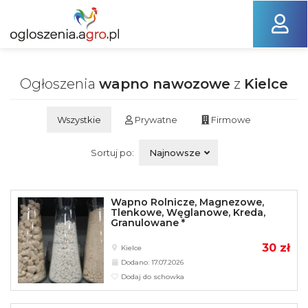
Ogłoszenia
wapno nawozowe
z
Kielce
Wszystkie
Prywatne
Firmowe
Sortuj po:
Najnowsze
Wapno Rolnicze, Magnezowe,
Tlenkowe, Węglanowe, Kreda,
Granulowane *
30 zł
Kielce
Dodano: 17.07.2026
Dodaj do schowka