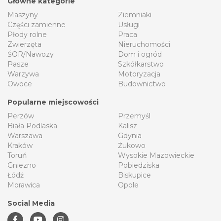
Główne kategorie
Maszyny
Ziemniaki
Części zamienne
Usługi
Płody rolne
Praca
Zwierzęta
Nieruchomości
ŚOR/Nawozy
Dom i ogród
Pasze
Szkółkarstwo
Warzywa
Motoryzacja
Owoce
Budownictwo
Popularne miejscowości
Perzów
Przemyśl
Biała Podlaska
Kalisz
Warszawa
Gdynia
Kraków
Żukowo
Toruń
Wysokie Mazowieckie
Gniezno
Pobiedziska
Łódź
Biskupice
Morawica
Opole
Social Media